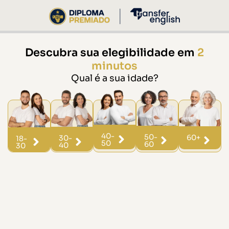
Descubra sua elegibilidade em
2
minutos
Qual é a sua idade?
40-
50-
60+
30-
18-
50
60
40
30