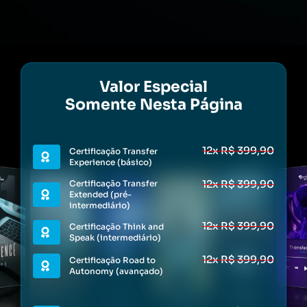
Valor Especial
Somente Nesta Página
12x R$ 399,90
Certificação Transfer
Experience (básico)
12x R$ 399,90
Certificação Transfer
Extended (pré-
intermediário)
12x R$ 399,90
Certificação Think and
Speak (intermediário)
12x R$ 399,90
Certificação Road to
Autonomy (avançado)