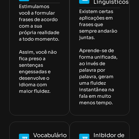
Linguísticos
Estimulamos
Existem certas
você a formular
aplicações em
frases de acordo
frases que
com a sua
sempre andarão
própria realidade
juntas.
a todo momento.
Aprende-se de
Assim, você não
forma unificada,
fica preso a
ao invés de
sentenças
palavra por
engessadas e
palavra, geram
desenvolve o
uma fluidez
idioma com
instantânea na
maior fluidez.
fala em muito
menos tempo.
Vocabulário
Inibidor de