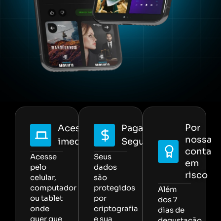
Por
Acesso
Pagamento
nossa
imediato
Seguro
conta
Acesse
Seus
em
pelo
dados
risco
celular,
são
computador
protegidos
Além
ou tablet
por
dos 7
onde
criptografia
dias de
quer que
e sua
degustação