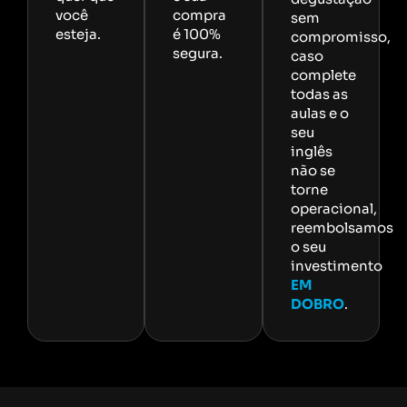
você
compra
sem
esteja.
é 100%
compromisso,
segura.
caso
complete
todas as
aulas e o
seu
inglês
não se
torne
operacional,
reembolsamos
o seu
investimento
EM
DOBRO
.