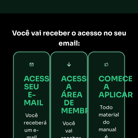
Você vai receber o acesso no seu
email:
ACESSE
ACESSE
COMECE
SEU
A
A
E-
ÁREA
APLICAR
MAIL
DE
Todo
MEMBROS
material
Você
do
receberá
Você
manual
um e-
vai
é
mail