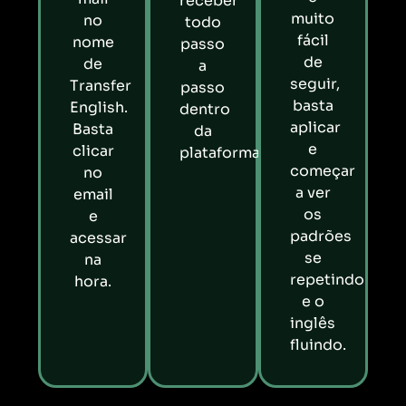
receber
muito
no
todo
fácil
nome
passo
de
de
a
seguir,
Transfer
passo
basta
English.
dentro
aplicar
Basta
da
e
clicar
plataforma
começar
no
a ver
email
os
e
padrões
acessar
se
na
repetindo
hora.
e o
inglês
fluindo.